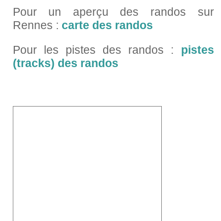
Pour un aperçu des randos sur
les stages et formations
Rennes :
carte des randos
les annonces du forum
Pour les pistes des randos :
pistes
les massages
(tracks) des randos
vidéos des massages
liens
liens en temps réel
contact - vie du site
Rechercher