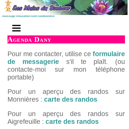
massage·relaxation·soin·randonnées
accueil
préambule
Agenda Dany
Pour me contacter, utilise ce
formulaire
articles santé-nature
de messagerie
s'il te plaît. (ou
les annonces gratuites
contacte-moi sur mon téléphone
portable)
massages
massages par pays
Pour un aperçu des randos sur
Monnières :
carte des randos
massages par types
recherches de massages
Pour un aperçu des randos sur
Aigrefeuille :
carte des randos
autres annonces