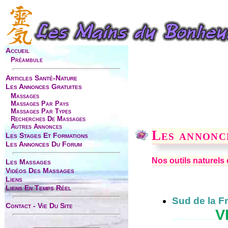
Accueil
Préambule
Articles Santé-Nature
Les Annonces Gratuites
Massages
Massages Par Pays
Massages Par Types
Recherches De Massages
Autres Annonces
Les annonc
Les Stages Et Formations
Les Annonces Du Forum
Nos outils naturels
Les Massages
Vidéos Des Massages
Liens
Liens En Temps Réel
Sud de la F
Contact - Vie Du Site
V
.................