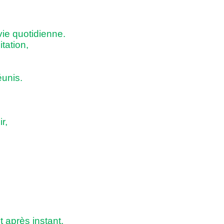
vie quotidienne.
tation,
éunis.
r,
 après instant,