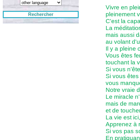
Vivre en plei
pleinement vi
Rechercher
C'est la cap
La méditatio
mais aussi da
au volant d'u
Il y a pleine
Vous êtes fe
touchant la v
Si vous n'ête
Si vous êtes 
vous manquez
Notre vraie 
Le miracle n
mais de march
et de toucher
La vie est ic
Apprenez à ra
Si vos pas so
En pratiquant