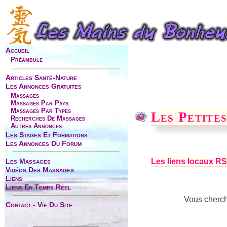
Accueil
Préambule
Articles Santé-Nature
Les Annonces Gratuites
Massages
Massages Par Pays
Massages Par Types
Les Petit
Recherches De Massages
Autres Annonces
Les Stages Et Formations
Les Annonces Du Forum
Les liens locaux 
Les Massages
Vidéos Des Massages
Liens
Liens En Temps Réel
Vous cherch
Contact - Vie Du Site